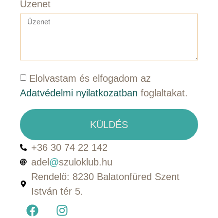
Üzenet
Elolvastam és elfogadom az
Adatvédelmi nyilatkozatban
foglaltakat.
KÜLDÉS
+36 30 74 22 142
adel
@
szuloklub.hu
Rendelő: 8230 Balatonfüred Szent
István tér 5.