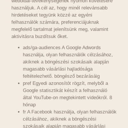
weboldal-tevékenységének nyomon követésére
használjuk. A cél az, hogy minél relevánsabb
hirdetéseket tegyünk közzé az egyéni
felhasználók számára, preferenciájuknak
megfelelő tartalmat jelenítsünk meg, valamint
aktivitásra buzdítsuk őket.
ads/ga-audiences A Google Adwords
használja, olyan felhasználók célzásához,
akiknek a böngészési szokásaik alapján
magasabb vásárlási hajladósága
feltételezhető. böngésző bezárásáig
pref Egyedi azonosítót rögzít, melyből a
Google statisztikát készít a felhasználó
által YouTube-on megtekintett videókról. 8
hónap
fr A Facebook használja, olyan felhasználók
célzásához, akiknek a böngészési
szokásaik alapján magasabb vásárlási