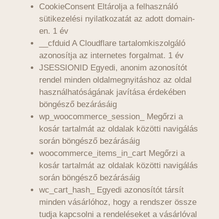
CookieConsent Eltárolja a felhasználó
sütikezelési nyilatkozatát az adott domain-
en. 1 év
__cfduid A Cloudflare tartalomkiszolgáló
azonosítja az internetes forgalmat. 1 év
JSESSIONID Egyedi, anonim azonosítót
rendel minden oldalmegnyitáshoz az oldal
használhatóságának javítása érdekében
böngésző bezárásáig
wp_woocommerce_session_ Megőrzi a
kosár tartalmát az oldalak közötti navigálás
során böngésző bezárásáig
woocommerce_items_in_cart Megőrzi a
kosár tartalmát az oldalak közötti navigálás
során böngésző bezárásáig
wc_cart_hash_ Egyedi azonosítót társít
minden vásárlóhoz, hogy a rendszer össze
tudja kapcsolni a rendeléseket a vásárlóval