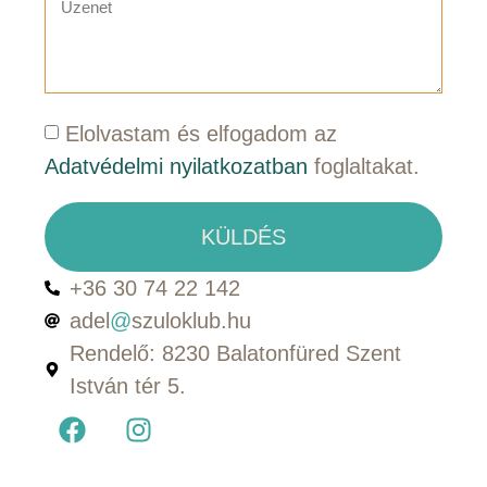
Elolvastam és elfogadom az
Adatvédelmi nyilatkozatban
foglaltakat.
KÜLDÉS
+36 30 74 22 142
adel
@
szuloklub.hu
Rendelő: 8230 Balatonfüred Szent
István tér 5.