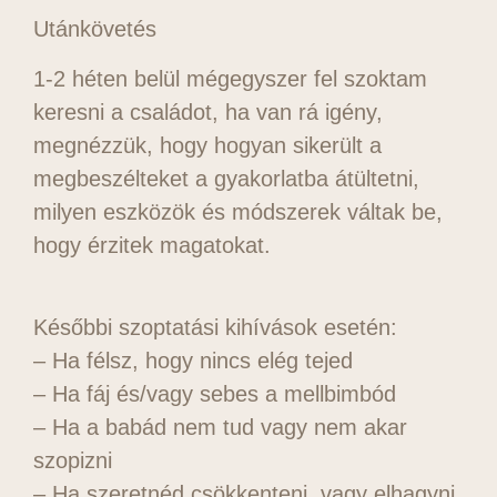
Utánkövetés
1-2 héten belül mégegyszer fel szoktam
keresni a családot, ha van rá igény,
megnézzük, hogy hogyan sikerült a
megbeszélteket a gyakorlatba átültetni,
milyen eszközök és módszerek váltak be,
hogy érzitek magatokat.
Későbbi szoptatási kihívások esetén:
– Ha félsz, hogy nincs elég tejed
– Ha fáj és/vagy sebes a mellbimbód
– Ha a babád nem tud vagy nem akar
szopizni
– Ha szeretnéd csökkenteni, vagy elhagyni