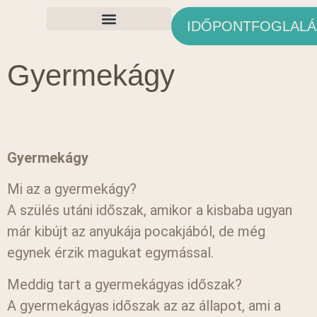
IDŐPONTFOGLALÁ
Ingyenes Anyagok
Gyermekágy
Gyermekágy
Mi az a gyermekágy?
A szülés utáni időszak, amikor a kisbaba ugyan
már kibújt az anyukája pocakjából, de még
egynek érzik magukat egymással.
Meddig tart a gyermekágyas időszak?
A gyermekágyas időszak az az állapot, ami a