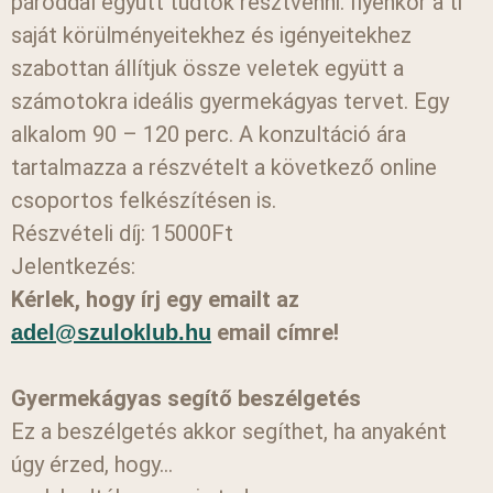
pároddal együtt tudtok résztvenni. Ilyenkor a ti
saját körülményeitekhez és igényeitekhez
szabottan állítjuk össze veletek együtt a
számotokra ideális gyermekágyas tervet. Egy
alkalom 90 – 120 perc. A konzultáció ára
tartalmazza a részvételt a következő online
csoportos felkészítésen is.
Részvételi díj: 15000Ft
Jelentkezés:
Kérlek, hogy írj egy emailt az
email címre!
adel@szuloklub.hu
Gyermekágyas segítő beszélgetés
Ez a beszélgetés akkor segíthet, ha anyaként
úgy érzed, hogy…