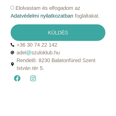
Elolvastam és elfogadom az
Adatvédelmi nyilatkozatban
foglaltakat.
KÜLDÉS
+36 30 74 22 142
adel
@
szuloklub.hu
Rendelő: 8230 Balatonfüred Szent
István tér 5.