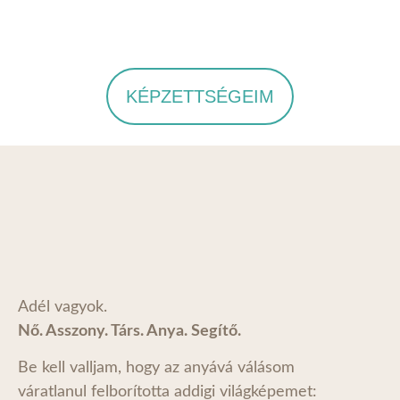
KÉPZETTSÉGEIM
Adél vagyok.
Nő. Asszony. Társ. Anya. Segítő.
Be kell valljam, hogy az anyává válásom
váratlanul felborította addigi világképemet: