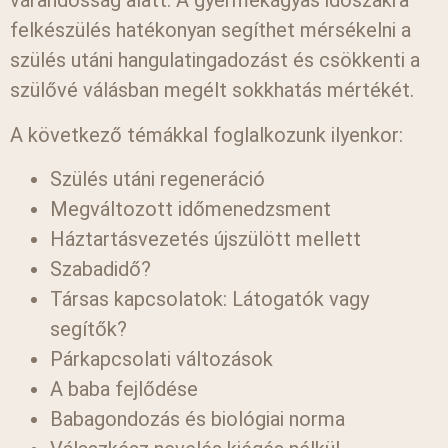
várandósság alatt. A gyermekágyas időszakra
felkészülés hatékonyan segíthet mérsékelni a
szülés utáni hangulatingadozást és csökkenti a
szülővé válásban megélt sokkhatás mértékét.
A következő témákkal foglalkozunk ilyenkor:
Szülés utáni regeneráció
Megváltozott időmenedzsment
Háztartásvezetés újszülött mellett
Szabadidő?
Társas kapcsolatok: Látogatók vagy
segítők?
Párkapcsolati változások
A baba fejlődése
Babagondozás és biológiai norma