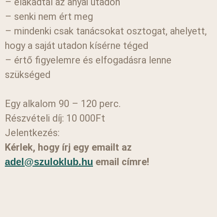
– elakadtál az anyai utadon
– senki nem ért meg
– mindenki csak tanácsokat osztogat, ahelyett,
hogy a saját utadon kísérne téged
– értő figyelemre és elfogadásra lenne
szükséged
Egy alkalom 90 – 120 perc.
Részvételi díj: 10 000Ft
Jelentkezés:
Kérlek, hogy írj egy emailt az
email címre!
adel@szuloklub.hu