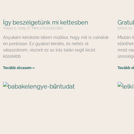
Így beszélgetünk mi kettesben
Gratu
május 5, 2025
Nincs hozzászólás
június 10
Anyukám kérdezte tőlem múltkor, hogy mit is csinálok
Miután é
én pontosan. Ez gyakori kérdés, és nehéz rá
elönthet
válaszolnom, viszont ez az írás talán segít kicist
most na
közelebb
üresség
Tovább olvasom »
Tovább o