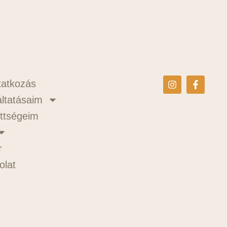
atkozás
ltatásaim
ttségeim
r
olat