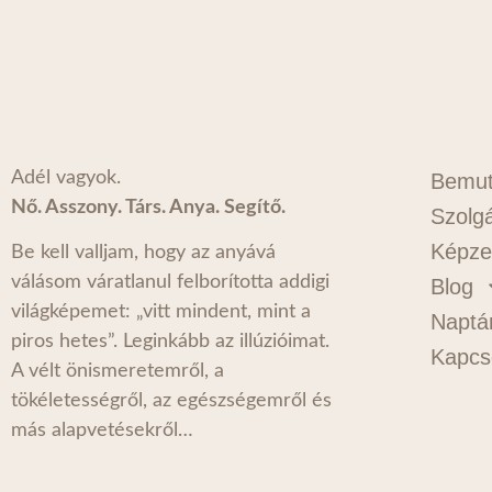
Adél vagyok.
Bemut
Nő. Asszony. Társ. Anya. Segítő.
Szolgá
Képze
Be kell valljam, hogy az anyává
válásom váratlanul felborította addigi
Blog
világképemet: „vitt mindent, mint a
Naptá
piros hetes”. Leginkább az illúzióimat.
Kapcs
A vélt önismeretemről, a
tökéletességről, az egészségemről és
más alapvetésekről…