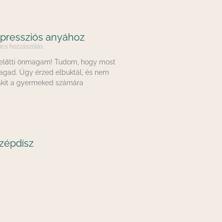
epressziós anyához
cs hozzászólás
zelőtti önmagam! Tudom, hogy most
agad. Úgy érzed elbuktál, és nem
akit a gyermeked számára