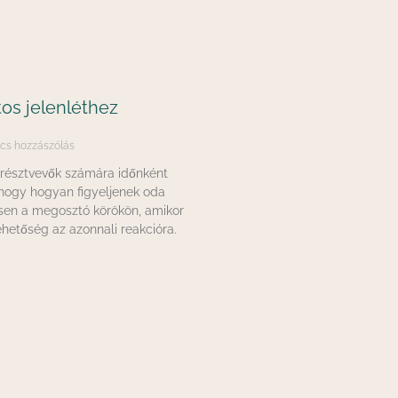
tos jelenléthez
n
cs hozzászólás
résztvevők számára időnként
, hogy hogyan figyeljenek oda
sen a megosztó körökön, amikor
ehetőség az azonnali reakcióra.