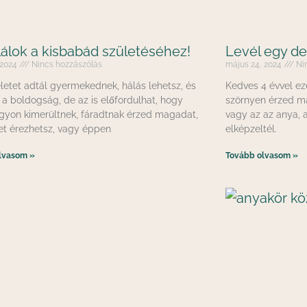
lálok a kisbabád születéséhez!
Levél egy d
, 2024
Nincs hozzászólás
május 24, 2024
Nin
letet adtál gyermekednek, hálás lehetsz, és
Kedves 4 évvel e
 a boldogság, de az is előfordulhat, hogy
szörnyen érzed m
gyon kimerültnek, fáradtnak érzed magadat,
vagy az az anya, 
et érezhetsz, vagy éppen
elképzeltél.
lvasom »
Tovább olvasom »