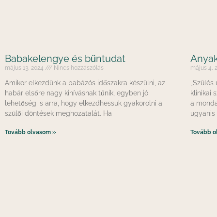
Babakelengye és bűntudat
Anyak
május 13, 2024
Nincs hozzászólás
május 4,
Amikor elkezdünk a babázós időszakra készülni, az
„Szülés 
habár elsőre nagy kihívásnak tűnik, egyben jó
klinikai
lehetőség is arra, hogy elkezdhessük gyakorolni a
a monda
szülői döntések meghozatalát. Ha
ugyanis 
Tovább olvasom »
Tovább o