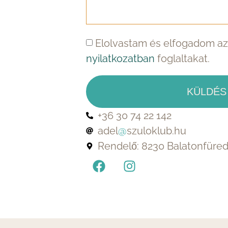
Elolvastam és elfogadom a
nyilatkozatban
foglaltakat.
KÜLDÉS
+36 30 74 22 142
adel
@
szuloklub.hu
Rendelő: 8230 Balatonfüred 