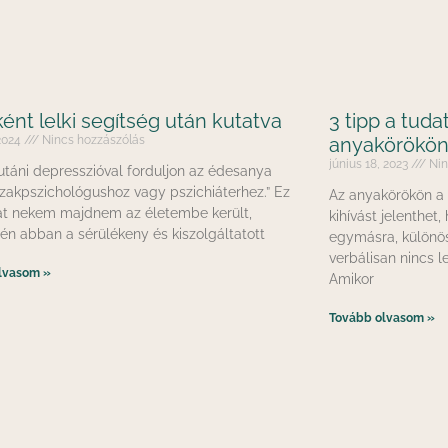
ént lelki segítség után kutatva
3 tipp a tuda
 2024
Nincs hozzászólás
anyakörökö
június 18, 2023
Nin
utáni depresszióval forduljon az édesanya
 szakpszichológushoz vagy pszichiáterhez.” Ez
Az anyakörökön a 
t nekem majdnem az életembe került,
kihívást jelenthet
én abban a sérülékeny és kiszolgáltatott
egymásra, különö
verbálisan nincs l
lvasom »
Amikor
Tovább olvasom »