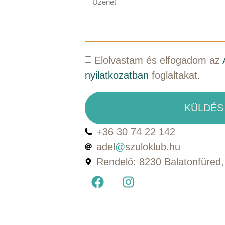
Elolvastam és elfogadom az
nyilatkozatban
foglaltakat.
KÜLDÉS
+36 30 74 22 142
adel
@
szuloklub.hu
Rendelő: 8230 Balatonfüred, 