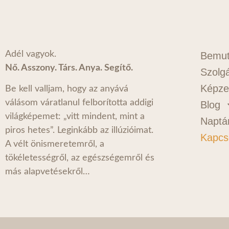
Adél vagyok.
Bemut
Nő. Asszony. Társ. Anya. Segítő.
Szolgá
Képze
Be kell valljam, hogy az anyává
válásom váratlanul felborította addigi
Blog
világképemet: „vitt mindent, mint a
Naptá
piros hetes”. Leginkább az illúzióimat.
Kapcs
A vélt önismeretemről, a
tökéletességről, az egészségemről és
más alapvetésekről…