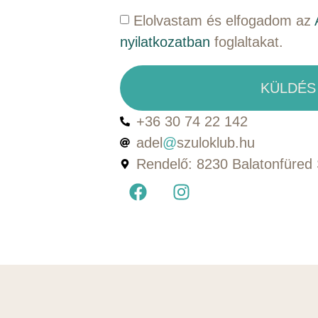
Elolvastam és elfogadom az
nyilatkozatban
foglaltakat.
KÜLDÉS
+36 30 74 22 142
adel
@
szuloklub.hu
Rendelő: 8230 Balatonfüred S