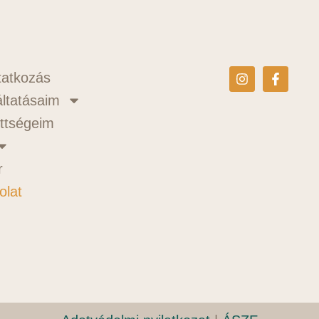
atkozás
ltatásaim
ttségeim
r
olat