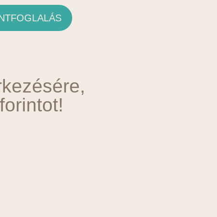
NTFOGLALÁS
rkezésére,
orintot!