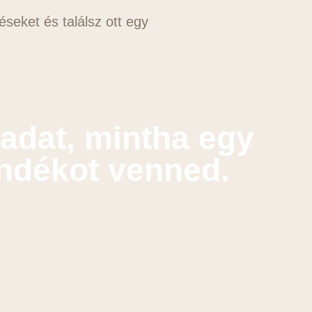
éseket és találsz ott egy
adat, mintha egy
ándékot venned.