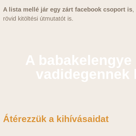
A lista mellé jár egy zárt facebook csoport is
,
rövid kitöltési útmutatót is.
A babakelengye 
vadidegennek k
Átérezzük a kihívásaidat