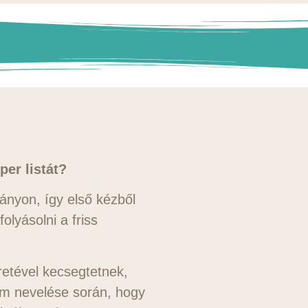
per listát?
nyon, így első kézből
lyásolni a friss
etével kecsegtetnek,
iam nevelése során, hogy