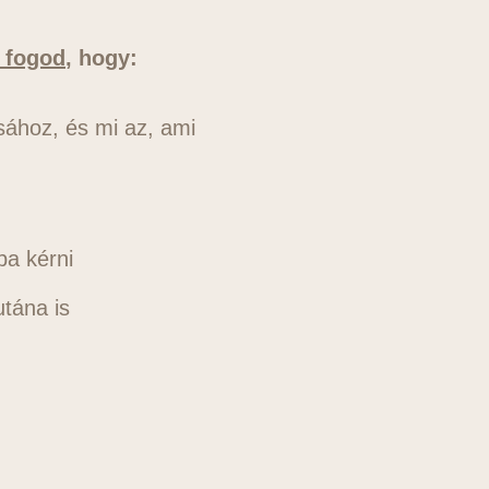
 fogod
, hogy:
sához, és mi az, ami
ba kérni
utána is