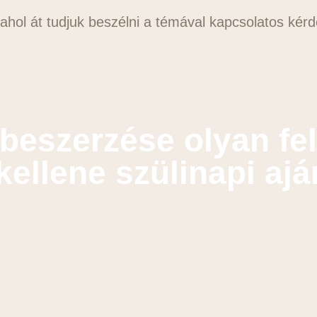
 ahol át tudjuk beszélni a témával kapcsolatos kérd
beszerzése olyan fel
ellene szülinapi aj