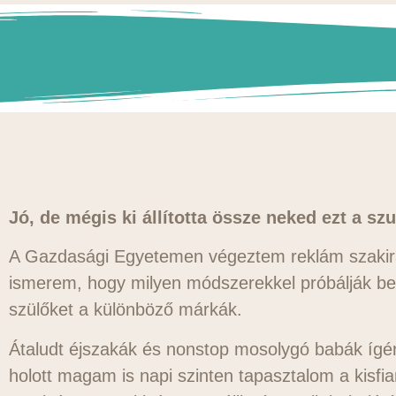
Jó, de mégis ki állította össze neked ezt a szu
A Gazdasági Egyetemen végeztem reklám szakirá
ismerem, hogy milyen módszerekkel próbálják befo
szülőket a különböző márkák.
Átaludt éjszakák és nonstop mosolygó babák ígér
holott magam is napi szinten tapasztalom a kisf