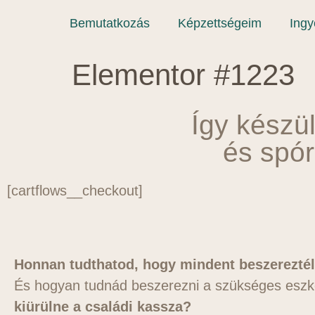
Bemutatkozás
Képzettségeim
Ing
Elementor #1223
Így készü
és spór
[cartflows__checkout]
Honnan tudthatod, hogy mindent beszereztél
És h
ogyan tudnád beszerezni a szükséges esz
kiürülne a családi kassza
?