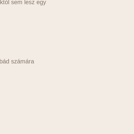
któl sem lesz egy
babád számára