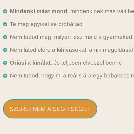
Mindenki mást mond
, mindenkinek más vált b
Te még egyiket se próbáltad
Nem tudod még, milyen lesz majd a gyermeked és
Nem látod előre a kihívásokat, amik megoldás
Óriási a kínálat
, és teljesen elveszel benne
Nem tudod, hogy mi a reális ára egy babakocsi
SZERETNÉM A SEGÍTSÉGET