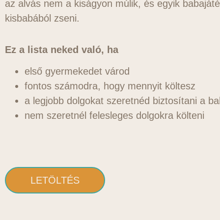
az alvás nem a kiságyon múlik, és egyik babajáté
kisbabából zseni.
Ez a lista neked való, ha
első gyermekedet várod
fontos számodra, hogy mennyit költesz
a legjobb dolgokat szeretnéd biztosítani a 
nem szeretnél felesleges dolgokra költeni
LETÖLTÉS