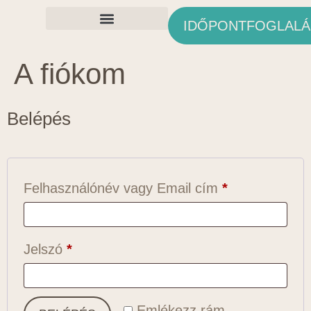
IDŐPONTFOGLALÁ
Ingyenes Anyagok
A fiókom
Belépés
Felhasználónév vagy Email cím
*
Jelszó
*
Emlékezz rám