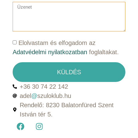
Elolvastam és elfogadom az
Adatvédelmi nyilatkozatban
foglaltakat.
KÜLDÉS
+36 30 74 22 142
adel
@
szuloklub.hu
Rendelő: 8230 Balatonfüred Szent
István tér 5.