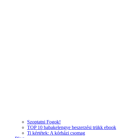
Szoptatni Fogok!
TOP 10 babakelengye beszerzési trükk ebook
Ti kértétek: A kórházi csomag