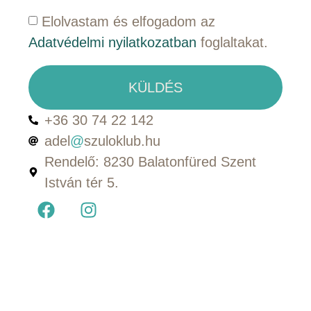
Elolvastam és elfogadom az
Adatvédelmi nyilatkozatban
foglaltakat.
KÜLDÉS
+36 30 74 22 142
adel
@
szuloklub.hu
Rendelő: 8230 Balatonfüred Szent
István tér 5.