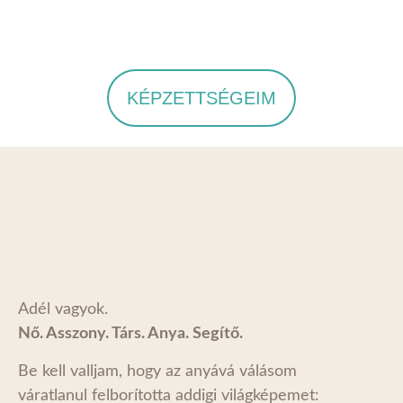
KÉPZETTSÉGEIM
Adél vagyok.
Nő. Asszony. Társ. Anya. Segítő.
Be kell valljam, hogy az anyává válásom
váratlanul felborította addigi világképemet: