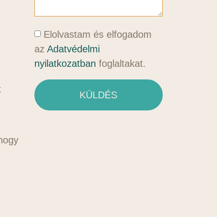
Elolvastam és elfogadom
az
Adatvédelmi
nyilatkozatban
foglaltakat.
k
KÜLDÉS
 hogy