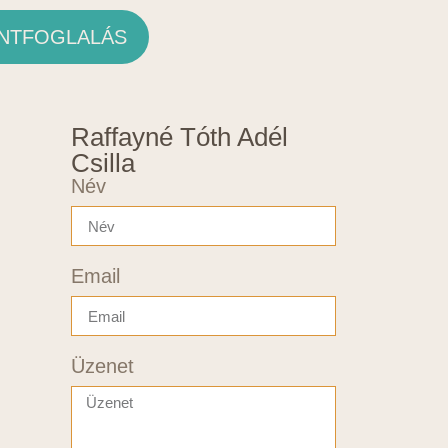
NTFOGLALÁS
Raffayné Tóth Adél
Csilla
Név
Email
Üzenet