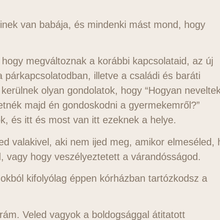
inek van babája, és mindenki mást mond, hogy
 hogy megváltoznak a korábbi kapcsolataid, az új
a párkapcsolatodban, illetve a családi és baráti
e kerülnek olyan gondolatok, hogy “Hogyan nevelte
etnék majd én gondoskodni a gyermekemről?”
, és itt és most van itt ezeknek a helye.
ned valakivel, aki nem ijed meg, amikor elmeséled,
d, vagy hogy veszélyeztetett a várandósságod.
n okból kifolyólag éppen kórházban tartózkodsz a
rám. Veled vagyok a boldogsággal átitatott