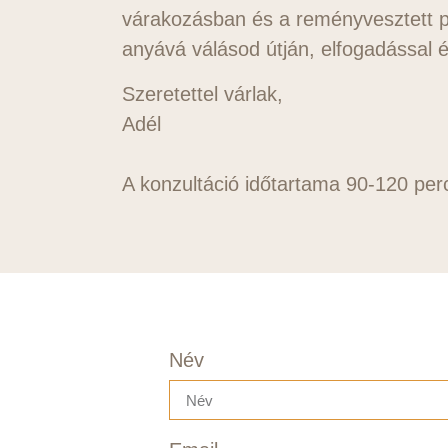
várakozásban és a reményvesztett pi
anyává válásod útján, elfogadással é
Szeretettel várlak,
Adél
A konzultáció időtartama 90-120 perc
Név