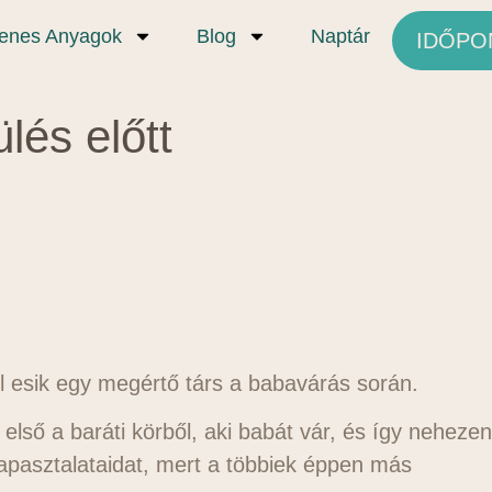
yenes Anyagok
Blog
Naptár
IDŐPO
lés előtt
l esik egy megértő társ a babavárás során.
első a baráti körből, aki babát vár, és így nehezen
apasztalataidat, mert a többiek éppen más