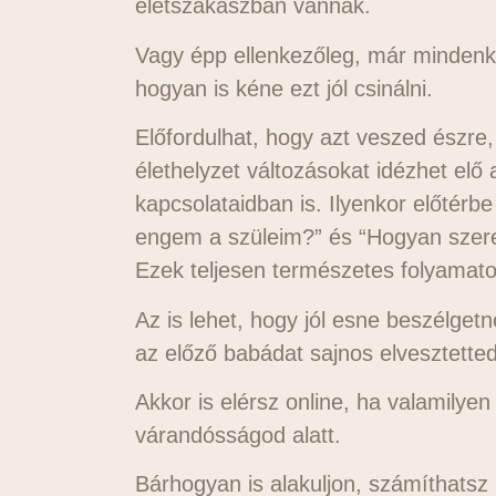
életszakaszban vannak.
Vagy épp ellenkezőleg, már mindenk
hogyan is kéne ezt jól csinálni.
Előfordulhat, hogy azt veszed észre,
élethelyzet változásokat idézhet elő 
kapcsolataidban is. Ilyenkor előtérb
engem a szüleim?” és “Hogyan szer
Ezek teljesen természetes folyamatok
Az is lehet, hogy jól esne beszélget
az előző babádat sajnos elvesztette
Akkor is elérsz online, ha valamilye
várandósságod alatt.
Bárhogyan is alakuljon, számíthatsz 