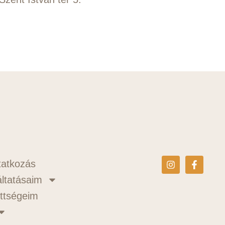
atkozás
ltatásaim
ttségeim