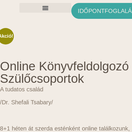
IDŐPONTFOGLALÁ
Ingyenes Anyagok
Akció!
Online Könyvfeldolgozó
Szülőcsoportok
A tudatos család
/Dr. Shefali Tsabary/
8+1 héten át szerda esténként online találkozunk,