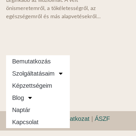
Leginkább az illúzióimat. A vélt
önismeretemről, a tökéletességről, az
egészségemről és más alapvetésekről…
Bemutatkozás
Szolgáltatásaim
Képzettségeim
Blog
Naptár
Adatvédelmi nyilatkozat
|
ÁSZF
Kapcsolat