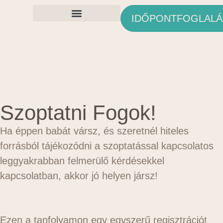
IDŐPONTFOGLALÁ
Ingyenes Anyagok
Szoptatni Fogok!
Ha éppen babát vársz, és szeretnél hiteles
forrásból tájékozódni a szoptatással kapcsolatos
leggyakrabban felmerülő kérdésekkel
kapcsolatban, akkor jó helyen jársz!
Ezen a tanfolyamon egy egyszerű regisztrációt