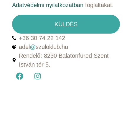
Adatvédelmi nyilatkozatban
foglaltakat.
KÜLDÉS
+36 30 74 22 142
adel
@
szuloklub.hu
Rendelő: 8230 Balatonfüred Szent
István tér 5.