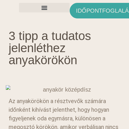
IDŐPONTFOGLALÁ
Ingyenes Anyagok
3 tipp a tudatos
jelenléthez
anyakörökön
Az anyakörökön a résztvevők számára
időnként kihívást jelenthet, hogy hogyan
figyeljenek oda egymásra, különösen a
megosztó körökön, amikor verbálisan nincs