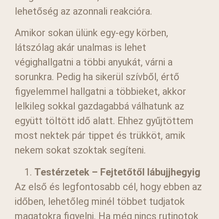
lehetőség az azonnali reakcióra.
Amikor sokan ülünk egy-egy körben,
látszólag akár unalmas is lehet
végighallgatni a többi anyukát, várni a
sorunkra. Pedig ha sikerül szívből, értő
figyelemmel hallgatni a többieket, akkor
lelkileg sokkal gazdagabbá válhatunk az
együtt töltött idő alatt. Ehhez gyűjtöttem
most nektek pár tippet és trükköt, amik
nekem sokat szoktak segíteni.
Testérzetek – Fejtetőtől lábujjhegyig
Az első és legfontosabb cél, hogy ebben az
időben, lehetőleg minél többet tudjatok
magatokra figyelni. Ha még nincs rutinotok