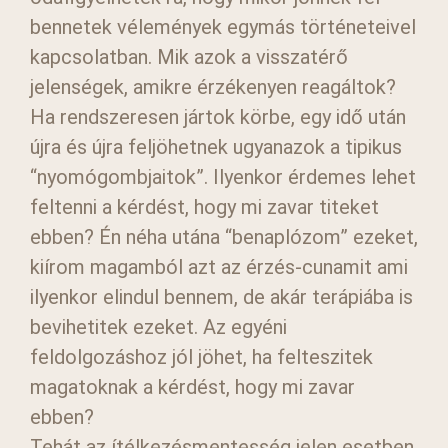
bennetek vélemények egymás történeteivel
kapcsolatban. Mik azok a visszatérő
jelenségek, amikre érzékenyen reagáltok?
Ha rendszeresen jártok körbe, egy idő után
újra és újra feljöhetnek ugyanazok a tipikus
“nyomógombjaitok”. Ilyenkor érdemes lehet
feltenni a kérdést, hogy mi zavar titeket
ebben? Én néha utána “benaplózom” ezeket,
kiírom magamból azt az érzés-cunamit ami
ilyenkor elindul bennem, de akár terápiába is
bevihetitek ezeket. Az egyéni
feldolgozáshoz jól jöhet, ha felteszitek
magatoknak a kérdést, hogy mi zavar
ebben?
Tehát az ítélkezésmentesség jelen esetben