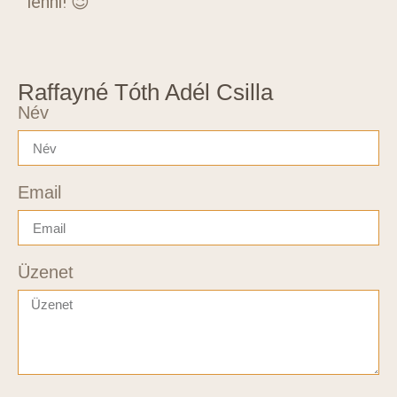
lenni! 😉
Raffayné Tóth Adél Csilla
Név
Email
Üzenet