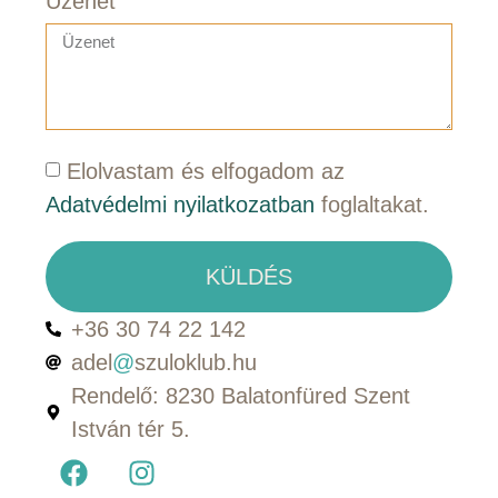
Üzenet
Elolvastam és elfogadom az
Adatvédelmi nyilatkozatban
foglaltakat.
KÜLDÉS
+36 30 74 22 142
adel
@
szuloklub.hu
Rendelő: 8230 Balatonfüred Szent
István tér 5.