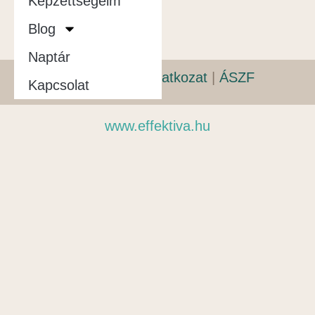
Képzettségeim
Blog
Naptár
Adatvédelmi nyilatkozat
|
ÁSZF
Kapcsolat
www.effektiva.hu