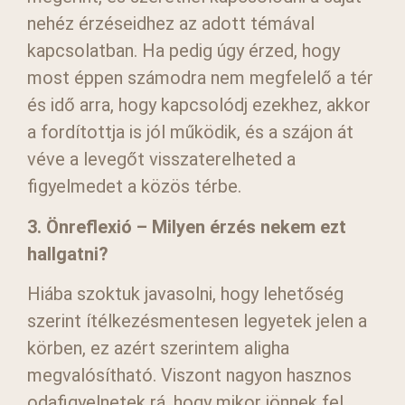
nehéz érzéseidhez az adott témával
kapcsolatban. Ha pedig úgy érzed, hogy
most éppen számodra nem megfelelő a tér
és idő arra, hogy kapcsolódj ezekhez, akkor
a fordítottja is jól működik, és a szájon át
véve a levegőt visszaterelheted a
figyelmedet a közös térbe.
3. Önreflexió – Milyen érzés nekem ezt
hallgatni?
Hiába szoktuk javasolni, hogy lehetőség
szerint ítélkezésmentesen legyetek jelen a
körben, ez azért szerintem aligha
megvalósítható. Viszont nagyon hasznos
odafigyelnetek rá, hogy mikor jönnek fel