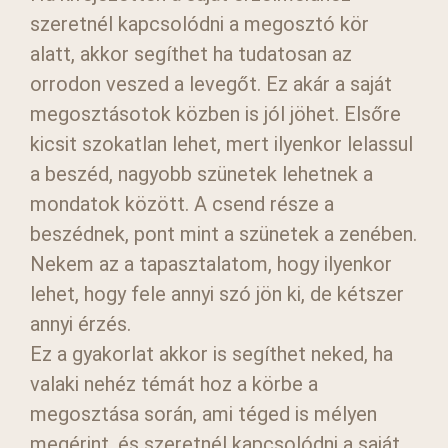
szeretnél kapcsolódni a megosztó kör
alatt, akkor segíthet ha tudatosan az
orrodon veszed a levegőt. Ez akár a saját
megosztásotok közben is jól jöhet. Elsőre
kicsit szokatlan lehet, mert ilyenkor lelassul
a beszéd, nagyobb szünetek lehetnek a
mondatok között. A csend része a
beszédnek, pont mint a szünetek a zenében.
Nekem az a tapasztalatom, hogy ilyenkor
lehet, hogy fele annyi szó jön ki, de kétszer
annyi érzés.
Ez a gyakorlat akkor is segíthet neked, ha
valaki nehéz témát hoz a körbe a
megosztása során, ami téged is mélyen
megérint, és szeretnél kapcsolódni a saját