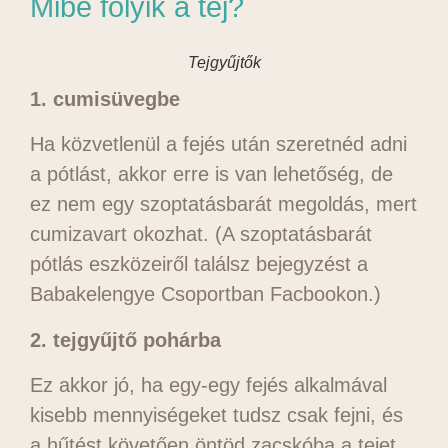
Mibe folyik a tej?
Tejgyűjtők
1. cumisüvegbe
Ha közvetlenül a fejés után szeretnéd adni
a pótlást, akkor erre is van lehetőség, de
ez nem egy szoptatásbarát megoldás, mert
cumizavart okozhat. (A szoptatásbarát
pótlás eszközeiről találsz bejegyzést a
Babakelengye Csoportban Facbookon.)
2. tejgyűjtő pohárba
Ez akkor jó, ha egy-egy fejés alkalmával
kisebb mennyiségeket tudsz csak fejni, és
a hűtést követően öntöd zacskóba a tejet,