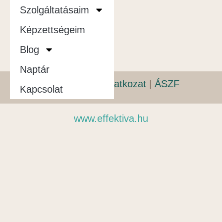
Szolgáltatásaim
Képzettségeim
Blog
Naptár
Adatvédelmi nyilatkozat
|
ÁSZF
Kapcsolat
www.effektiva.hu