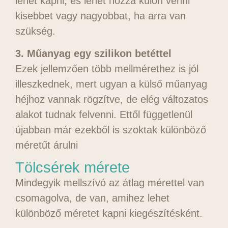
lehet kapni, és lehet hozzá külön venni
kisebbet vagy nagyobbat, ha arra van
szükség.
3. Műanyag egy szilikon betéttel
Ezek jellemzően több mellmérethez is jól
illeszkednek, mert ugyan a külső műanyag
héjhoz vannak rögzítve, de elég változatos
alakot tudnak felvenni. Ettől függetlenül
újabban már ezekből is szoktak különböző
méretűt árulni
Tölcsérek mérete
Mindegyik mellszívó az átlag mérettel van
csomagolva, de van, amihez lehet
különböző méretet kapni kiegészítésként.