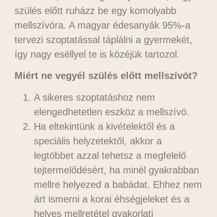
szülés előtt ruházz be egy komolyabb
mellszívóra. A magyar édesanyák 95%-a
tervezi szoptatással táplálni a gyermekét,
így nagy eséllyel te is közéjük tartozol.
Miért ne vegyél szülés előtt mellszívót?
A sikeres szoptatáshoz nem
elengedhetetlen eszköz a mellszívó.
Ha eltekintünk a kivételektől és a
speciális helyzetektől, akkor a
legtöbbet azzal tehetsz a megfelelő
tejtermelődésért, ha minél gyakrabban
mellre helyezed a babádat. Ehhez nem
árt ismerni a korai éhségjeleket és a
helyes mellretétel gyakorlati