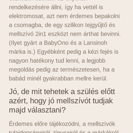
rendelkezésére állni, így ha vettél is
elektromosat, azt nem érdemes bepakolni
a csomagba, de egy szilikon tejgyűjtő és
mellszívó 2in1 eszközt nem árthat bevinni.
(Ilyet gyárt a BabyOno és a Lansinoh
márka is.) Egyébként pedig a kézi fejés is
nagyon hatékony tud lenni, a legjobb
megoldás pedig az természetesen, ha a
babád minél gyakrabban mellre kerül.
Jó, de mit tehetek a szülés előtt
azért, hogy jó mellszívót tudjak
majd választani?
Érdemes előre tájékozódni, a mellszívók
tulajdonságairól, típusairól és a márkákról