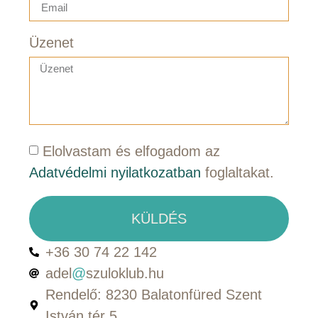
Üzenet
Elolvastam és elfogadom az
Adatvédelmi nyilatkozatban
foglaltakat.
KÜLDÉS
+36 30 74 22 142
adel
@
szuloklub.hu
Rendelő: 8230 Balatonfüred Szent
István tér 5.