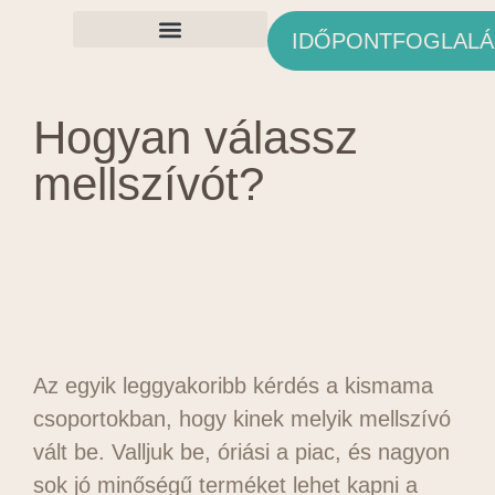
IDŐPONTFOGLALÁ
Ingyenes Anyagok
Hogyan válassz
mellszívót?
Az egyik leggyakoribb kérdés a kismama
csoportokban, hogy kinek melyik mellszívó
vált be. Valljuk be, óriási a piac, és nagyon
sok jó minőségű terméket lehet kapni a