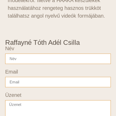
modellekről. Illetve a HAAKA készülékek
használatához rengeteg hasznos trükköt
találhatsz angol nyelvű videók formájában.
Raffayné Tóth Adél Csilla
Név
Email
Üzenet