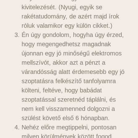
kivitelezését. (Nyugi, egyik se
rakétatudomány, de azért majd írok
róluk valamikor egy külön cikket.)
Én úgy gondolom, hogyha úgy érzed,
hogy megengedhetsz magadnak
újonnan egy jó minőségű elektromos
mellszívót, akkor azt a pénzt a
várandósság alatt érdemesebb egy jó
szoptatásra felkészítő tanfolyamra
költeni, feltéve, hogy babádat
szoptatással szeretnéd táplálni, és
nem kell visszamenned dolgozni a
szülést követő első 6 hónapban.
Nehéz előre megtippelni, pontosan
milyen körülmények között fogod