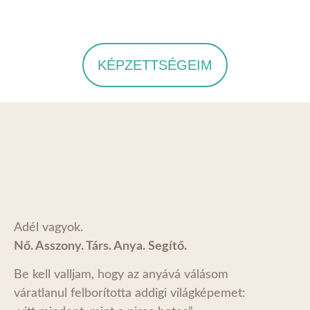
KÉPZETTSÉGEIM
Adél vagyok.
Nő. Asszony. Társ. Anya. Segítő.
Be kell valljam, hogy az anyává válásom
váratlanul felborította addigi világképemet: