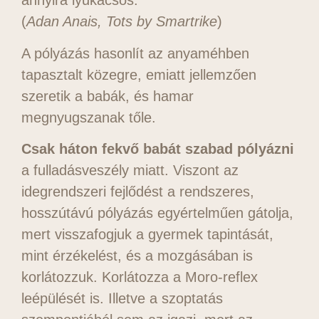
annyira lyukacsos.
(
Adan Anais, Tots by Smartrike
)
A pólyázás hasonlít az anyaméhben
tapasztalt közegre, emiatt jellemzően
szeretik a babák, és hamar
megnyugszanak tőle.
Csak háton fekvő babát szabad pólyázni
a fulladásveszély miatt. Viszont az
idegrendszeri fejlődést a rendszeres,
hosszútávú pólyázás egyértelműen gátolja,
mert visszafogjuk a gyermek tapintását,
mint érzékelést, és a mozgásában is
korlátozzuk. Korlátozza a Moro-reflex
leépülését is. Illetve a szoptatás