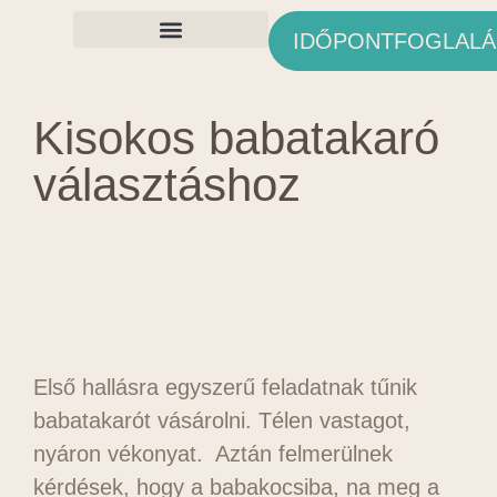
IDŐPONTFOGLALÁ
Ingyenes Anyagok
Kisokos babatakaró
választáshoz
Első hallásra egyszerű feladatnak tűnik
babatakarót vásárolni. Télen vastagot,
nyáron vékonyat. Aztán felmerülnek
kérdések, hogy a babakocsiba, na meg a