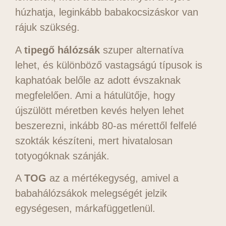
húzhatja, leginkább babakocsizáskor van
rájuk szükség.
A
tipegő hálózsák
szuper alternatíva
lehet, és különböző vastagságú típusok is
kaphatóak belőle az adott évszaknak
megfelelően. Ami a hátulütője, hogy
újszülött méretben kevés helyen lehet
beszerezni, inkább 80-as mérettől felfelé
szokták készíteni, mert hivatalosan
totyogóknak szánják.
A
TOG
az a mértékegység, amivel a
babahálózsákok melegségét jelzik
egységesen, márkafüggetlenül.