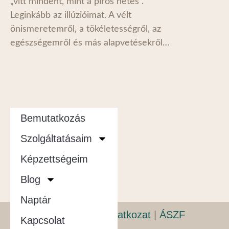
„vitt mindent, mint a piros hetes”.
Leginkább az illúzióimat. A vélt
önismeretemről, a tökéletességről, az
egészségemről és más alapvetésekről…
Bemutatkozás
Szolgáltatásaim
Képzettségeim
Blog
Naptár
Adatvédelmi nyilatkozat
|
ÁSZF
Kapcsolat