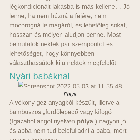
légkondícionált lakásba is más kellene… Jó
lenne, ha nem húzná a fejére, nem
mocorogná le magáról, és lehetőleg sokat,
hosszan és mélyen aludjon benne. Most
bemutatok nektek pár szempontot és
lehetőséget, hogy könnyebben
választhassátok ki a nektek megfelelőt.
Nyári babáknál
Pólya
A vékony géz anyagból készült, illetve a
bambuszos „fürdőlepedő vagy kifogó”
(Igazából angol nyelven
pólya
.) nagyon jó,
és abba nem tud belefulladni a baba, mert