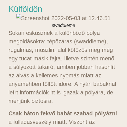
Külföldön
swaddleme
Sokan esküsznek a különböző pólya
megoldásokra: tépőzáras (swaddleme),
rugalmas, muszlin, alul kötözős meg még
egy tucat másik fajta. Illetve szintén menő
a súlyozott takaró, amiben jobban hasonlít
az alvás a kellemes nyomás miatt az
anyaméhben töltött időre. A nyári babáknál
leírt információk itt is igazak a pólyára, de
menjünk biztosra:
Csak háton fekvő babát szabad pólyázni
a fulladásveszély miatt. Viszont az