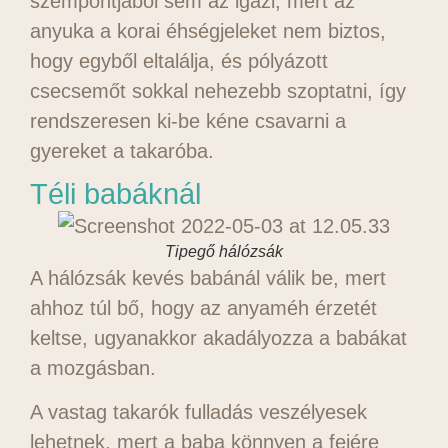
szempontjából sem az igazi, mert az
anyuka a korai éhségjeleket nem biztos,
hogy egyből eltalálja, és pólyázott
csecsemőt sokkal nehezebb szoptatni, így
rendszeresen ki-be kéne csavarni a
gyereket a takaróba.
Téli babáknál
Tipegő hálózsák
A hálózsák kevés babánál válik be, mert
ahhoz túl bő, hogy az anyaméh érzetét
keltse, ugyanakkor akadályozza a babákat
a mozgásban.
A vastag takarók fulladás veszélyesek
lehetnek, mert a baba könnyen a fejére