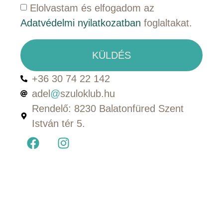
Elolvastam és elfogadom az
Adatvédelmi nyilatkozatban
foglaltakat.
KÜLDÉS
+36 30 74 22 142
adel
@
szuloklub.hu
Rendelő: 8230 Balatonfüred Szent
István tér 5.