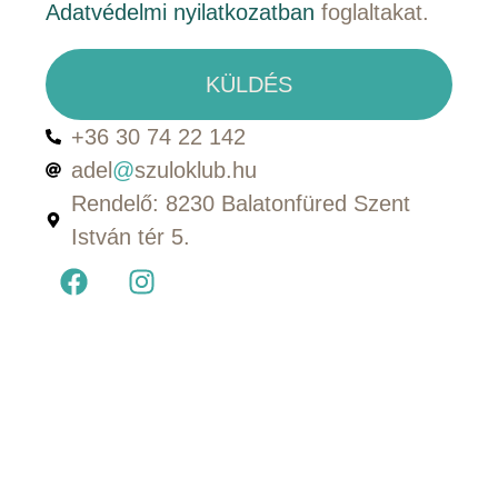
Adatvédelmi nyilatkozatban
foglaltakat.
KÜLDÉS
+36 30 74 22 142
adel
@
szuloklub.hu
Rendelő: 8230 Balatonfüred Szent
István tér 5.