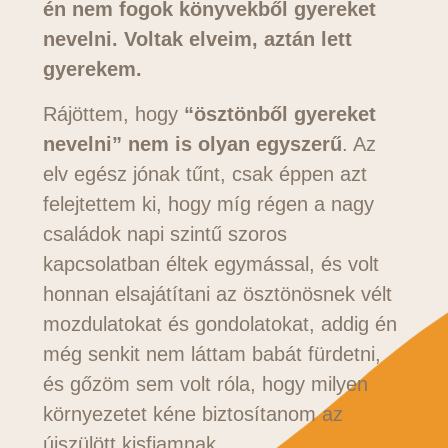
én nem fogok könyvekből gyereket
nevelni. Voltak elveim, aztán lett
gyerekem.
Rájöttem, hogy
“ösztönből gyereket
nevelni” nem is olyan egyszerű
. Az
elv egész jónak tűnt, csak éppen azt
felejtettem ki, hogy míg régen a nagy
családok napi szintű szoros
kapcsolatban éltek egymással, és volt
honnan elsajátítani az ösztönösnek vélt
mozdulatokat és gondolatokat, addig én
még senkit nem láttam babát fürdetni,
és gőzöm sem volt róla, hogy milyen
környezetet kéne biztosítanom az
újszülött kisfiamnak.