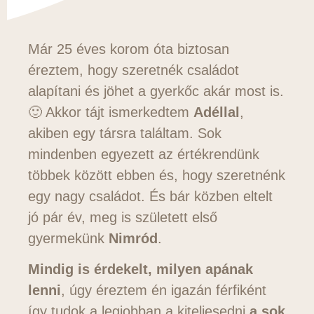
Már 25 éves korom óta biztosan
éreztem, hogy szeretnék családot
alapítani és jöhet a gyerkőc akár most is.
🙂 Akkor tájt ismerkedtem
Adéllal
,
akiben egy társra találtam. Sok
mindenben egyezett az értékrendünk
többek között ebben és, hogy szeretnénk
egy nagy családot. És bár közben eltelt
jó pár év, meg is született első
gyermekünk
Nimród
.
Mindig is érdekelt, milyen apának
lenni
, úgy éreztem én igazán férfiként
így tudok a legjobban a kiteljesedni
a sok