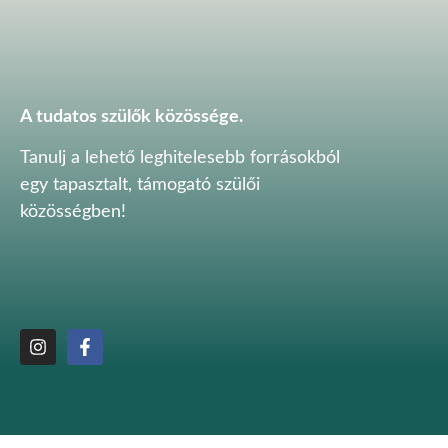
A tudatos szülők közössége.
Tanulj a lehető leghitelesebb forrásokból
egy tapasztalt, támogató szülői
közösségben!