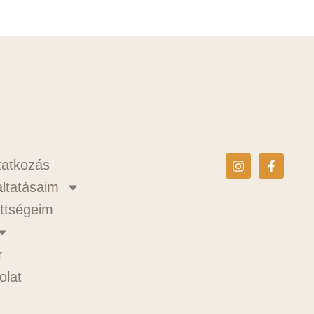
atkozás
ltatásaim
ttségeim
r
olat