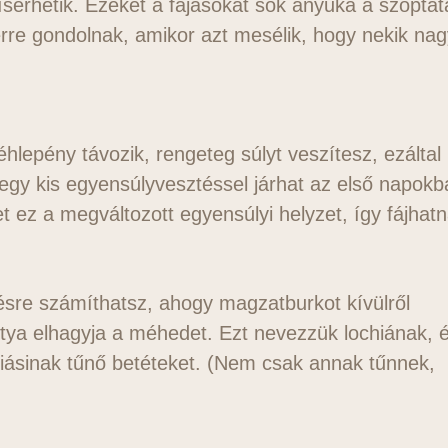
 kísérhetik. Ezeket a fájásokat sok anyuka a szoptat
erre gondolnak, amikor azt mesélik, hogy nekik na
lepény távozik, rengeteg súlyt veszítesz, ezáltal
 egy kis egyensúlyvesztéssel járhat az első napokb
ehet ez a megváltozott egyensúlyi helyzet, így fájhat
ésre számíthatsz, ahogy magzatburkot kívülről
tya elhagyja a méhedet. Ezt nevezzük lochiának, 
riásinak tűnő betéteket. (Nem csak annak tűnnek,