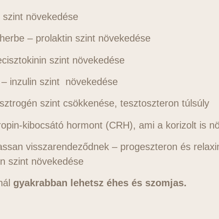
 szint növekedése
herbe – prolaktin szint növekedése
ecisztokinin szint növekedése
 – inzulin szint növekedése
sztrogén szint csökkenése, tesztoszteron túlsúly
ropin-kibocsátó hormont (CRH), ami a korizolt is nö
 lassan visszarendeződnek – progeszteron és relaxi
in szint növekedése
nál
gyakrabban lehetsz éhes és szomjas.