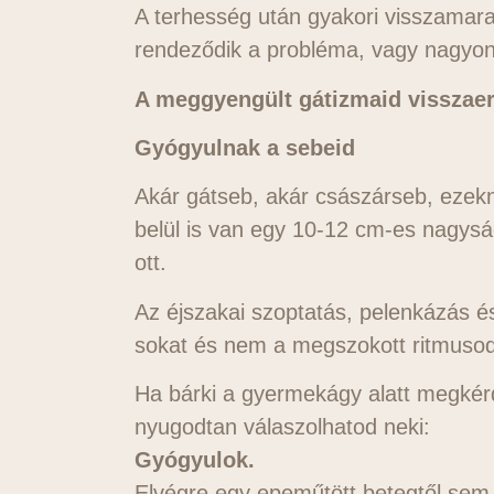
A terhesség után gyakori visszamar
rendeződik a probléma, vagy nagyon 
A meggyengült gátizmaid visszae
Gyógyulnak a sebeid
Akár gátseb, akár császárseb, ezekn
belül is van egy 10-12 cm-es nagys
ott.
Az éjszakai szoptatás, pelenkázás é
sokat és nem a megszokott ritmusod
Ha bárki a gyermekágy alatt megkérd
nyugodtan válaszolhatod neki:
Gyógyulok.
Elvégre egy epeműtött betegtől sem sz