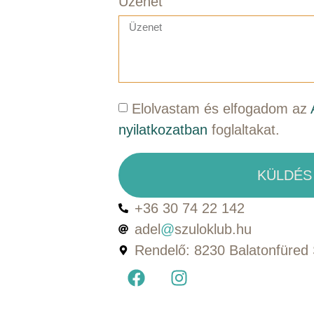
Üzenet
Elolvastam és elfogadom az
nyilatkozatban
foglaltakat.
KÜLDÉS
+36 30 74 22 142
adel
@
szuloklub.hu
Rendelő: 8230 Balatonfüred S