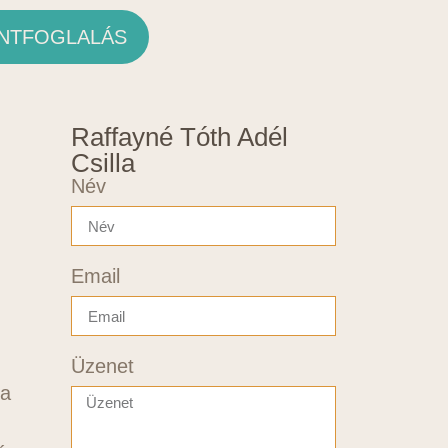
NTFOGLALÁS
Raffayné Tóth Adél
Csilla
Név
Email
Üzenet
 a