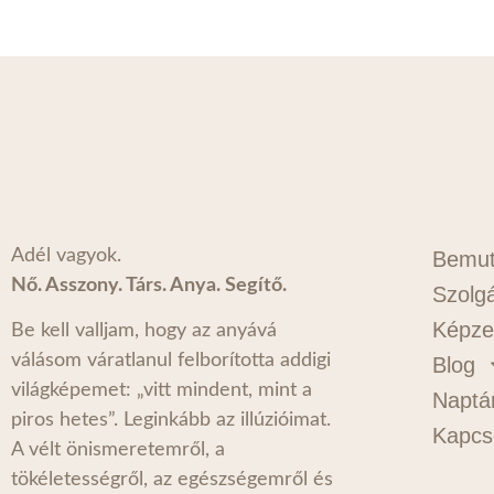
Adél vagyok.
Bemut
Nő. Asszony. Társ. Anya. Segítő.
Szolgá
Képze
Be kell valljam, hogy az anyává
válásom váratlanul felborította addigi
Blog
világképemet: „vitt mindent, mint a
Naptá
piros hetes”. Leginkább az illúzióimat.
Kapcs
A vélt önismeretemről, a
tökéletességről, az egészségemről és