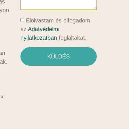
ás
gyon
Elolvastam és elfogadom
az
Adatvédelmi
nyilatkozatban
foglaltakat.
an,
KÜLDÉS
nak.
és