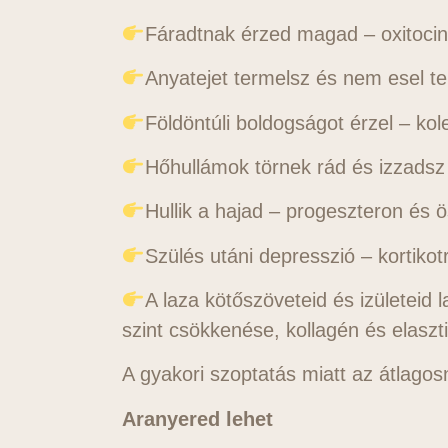
Fáradtnak érzed magad – oxitocin
Anyatejet termelsz és nem esel te
Földöntúli boldogságot érzel – kol
Hőhullámok törnek rád és izzadsz
Hullik a hajad – progeszteron és ö
Szülés utáni depresszió – kortikot
A laza kötőszöveteid és izületeid
szint csökkenése, kollagén és elaszt
A gyakori szoptatás miatt az átlagos
Aranyered lehet