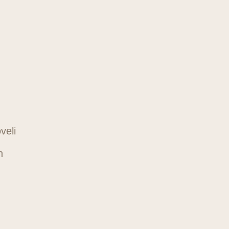
veli
n