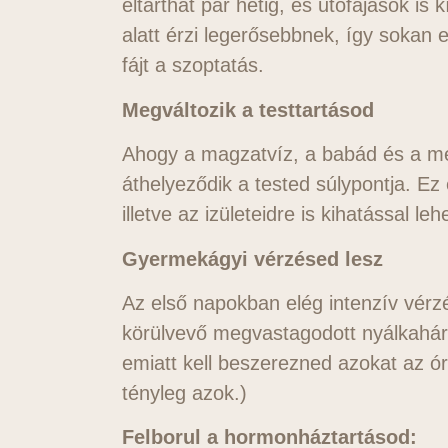
eltarthat pár hétig, és utófájások is
alatt érzi legerősebbnek, így sokan 
fájt a szoptatás.
Megváltozik a testtartásod
Ahogy a magzatvíz, a babád és a méh
áthelyeződik a tested súlypontja. Ez
illetve az izületeidre is kihatással l
Gyermekágyi vérzésed lesz
Az első napokban elég intenzív vérz
körülvevő megvastagodott nyálkahár
emiatt kell beszerezned azokat az ó
tényleg azok.)
Felborul a hormonháztartásod: