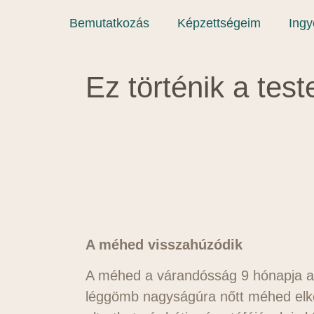
Bemutatkozás
Képzettségeim
Ing
Ez történik a tes
A méhed visszahúzódik
A méhed a várandósság 9 hónapja al
léggömb nagyságúra nőtt méhed elkez