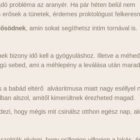
adó probléma az aranyér. Ha pár héten belül nem
erősek a tünetek, érdemes proktológust felkeresn
rősödnek
, amin
sokat segíthetsz intim tornával is.
ek bizony idő kell a gyógyuláshoz. Illetve a méhe
ágú sebed, ami a méhlepény a leválása után marad
s a babád eltérő alvásritmusa miatt nagy eséllyel
ban alszol, amitől kimerültnek érezheted magad.
ezi, hogy mégis mit csinálsz otthon egész nap, a
okták elvárni, hogy csillogjon-villogjon a lakás, é