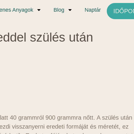
yenes Anyagok
Blog
Naptár
IDŐPO
teddel szülés után
att 40 grammról 900 grammra nőtt. A szülés után
di visszanyerni eredeti formáját és méretét, ez