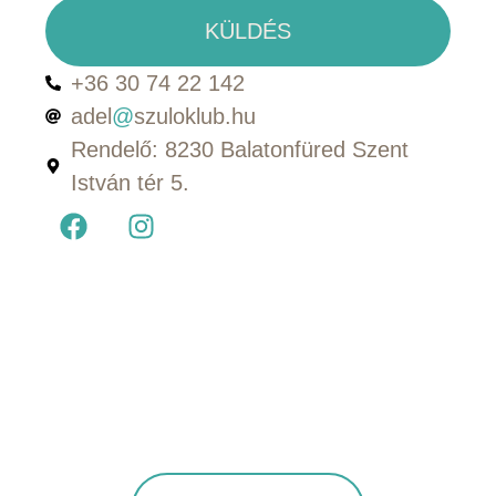
KÜLDÉS
+36 30 74 22 142
adel
@
szuloklub.hu
Rendelő: 8230 Balatonfüred Szent
István tér 5.