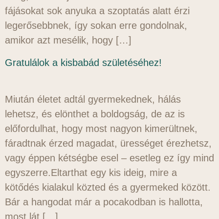
fájásokat sok anyuka a szoptatás alatt érzi
legerősebbnek, így sokan erre gondolnak,
amikor azt mesélik, hogy […]
Gratulálok a kisbabád születéséhez!
Miután életet adtál gyermekednek, hálás
lehetsz, és elönthet a boldogság, de az is
előfordulhat, hogy most nagyon kimerültnek,
fáradtnak érzed magadat, ürességet érezhetsz,
vagy éppen kétségbe esel – esetleg ez így mind
egyszerre.Eltarthat egy kis ideig, mire a
kötődés kialakul közted és a gyermeked között.
Bár a hangodat már a pocakodban is hallotta,
most lát […]