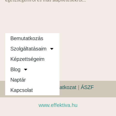
egészségemről és más alapvetésekről…
Bemutatkozás
Szolgáltatásaim
Képzettségeim
Blog
Naptár
Adatvédelmi nyilatkozat
|
ÁSZF
Kapcsolat
www.effektiva.hu